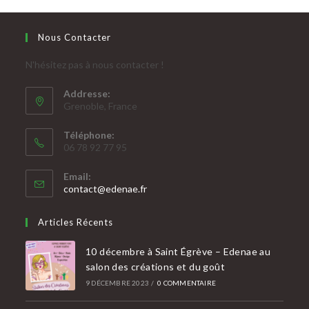
Nous Contacter
N'hésitez pas à nous contacter !
Addresse:
Grenoble, France
Téléphone:
06 78 92 77 95
Email:
contact@edenae.fr
Articles Récents
10 décembre à Saint Égrève – Edenae au
salon des créations et du goût
9 DÉCEMBRE 2023
/
0 COMMENTAIRE