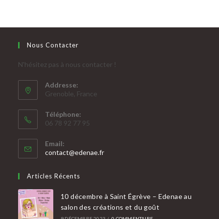
Nous Contacter
N'hésitez pas à nous contacter !
Addresse:
Grenoble, France
Téléphone:
06 78 92 77 95
Email:
contact@edenae.fr
Articles Récents
10 décembre à Saint Égrève – Edenae au
salon des créations et du goût
9 DÉCEMBRE 2023
/
0 COMMENTAIRE