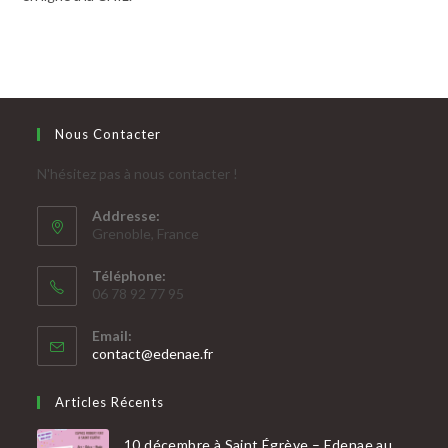
Nous Contacter
N'hésitez pas à nous contacter !
Addresse:
Grenoble, France
Téléphone:
06 78 92 77 95
Email:
contact@edenae.fr
Articles Récents
10 décembre à Saint Égrève – Edenae au